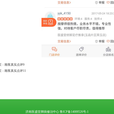
页：
顾客真实点评9
页：
顾客真实点评11
济南医盛堂脚病修治中心 鲁ICP备14009526号-1