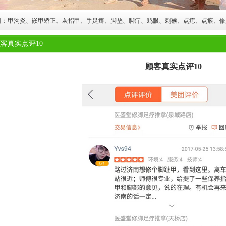
目：甲沟炎、嵌甲矫正、灰指甲、手足癣、脚垫、脚疔、鸡眼、刺猴、点痣、点瘊、修
客真实点评10
顾客真实点评10