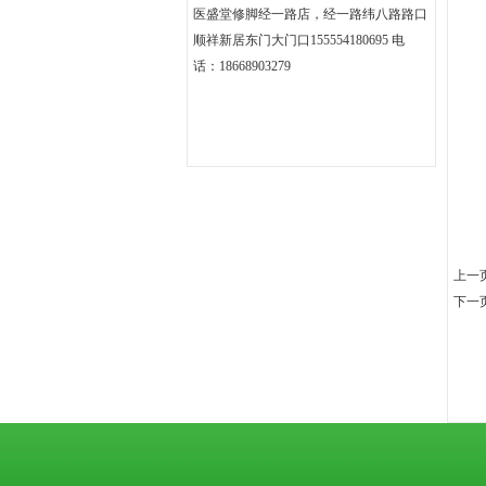
医盛堂修脚经一路店，经一路纬八路路口
顺祥新居东门大门口155554180695 电
话：18668903279
上一
下一